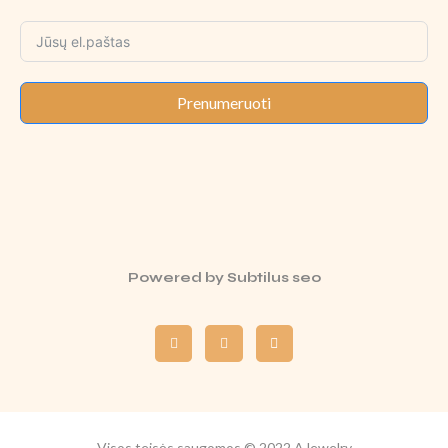
Prenumeruoti
Powered by
Subtilus seo
Visos teisės saugomos © 2022 AJewelry