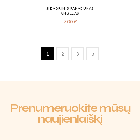
SIDABRINIS PAKABUKAS
ANGELAS
7,00
€
1
2
3
Prenumeruokite mūsų
naujienlaiškį