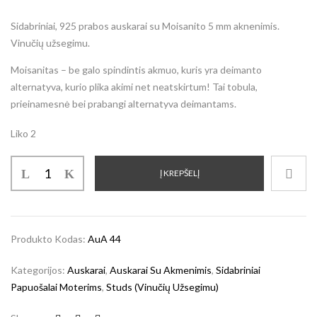
Sidabriniai, 925 prabos auskarai su Moisanito 5 mm aknenimis.
Vinučių užsegimu.
Moisanitas – be galo spindintis akmuo, kuris yra deimanto
alternatyva, kurio plika akimi net neatskirtum! Tai tobula,
prieinamesnė bei prabangi alternatyva deimantams.
Liko 2
Į KREPŠELĮ
Produkto Kodas:
AuA 44
Kategorijos:
Auskarai
,
Auskarai Su Akmenimis
,
Sidabriniai
Papuošalai Moterims
,
Studs (vinučių Užsegimu)