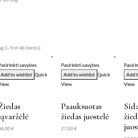
g 1–9 of 48 item(s)
Pasirinkti savybes
Pasirinkti savybes
Pasiri
Add to wishlist
Quick
Add to wishlist
Quick
Add t
View
View
View
Žiedas
Paauksuotas
Sida
sąvaržėlė
žiedas juostelė
žied
juos
34,00
€
27,00
€