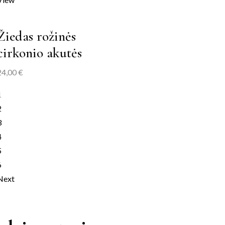
Žiedas rožinės
cirkonio akutės
24,00
€
1
2
3
4
5
6
Next