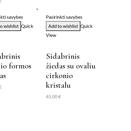
€
nkti savybes
Pasirinkti savybes
o wishlist
Quick
Add to wishlist
Quick
View
brinis
Sidabrinis
lio formos
žiedas su ovaliu
as
cirkonio
kristalu
€
45,00
€