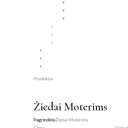
Produktai
Žiedai Moterims
Pagrindinis
Žiedai Moterims
Close
Defaul