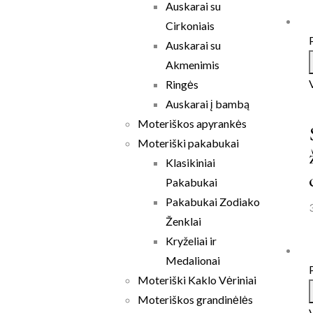
Auskarai su
Cirkoniais
Auskarai su
Akmenimis
Ringės
Auskarai į bambą
Moteriškos apyrankės
Moteriški pakabukai
Klasikiniai
Pakabukai
Pakabukai Zodiako
Ženklai
Kryželiai ir
Medalionai
Moteriški Kaklo Vėriniai
Moteriškos grandinėlės