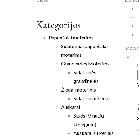
Kategorijos
Papuošalai moterims
Sidabriniai papuošalai
Showin
moterims
Grandinėlės Moterims
Sidabrinės
grandinėlės
Žiedai moterims
Sidabriniai žiedai
Auskarai
Studs (Vinučių
Užsegimu)
Auskarai su Perlais