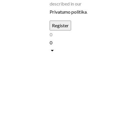
described in our
Privatumo politika
.
0
0