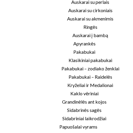
Auskarai su perlais
Auskarai su cirkoniais
Auskarai su akmenimis
Ringės
Auskarai į bambą
Apyrankės
Pakabukai
Klasikiniai pakabukai
Pakabukai – zodiako ženklai
Pakabukai – Raidelės
Kryželiai ir Medalionai
Kaklo vėriniai
Grandinėlės ant kojos
Sidabrinės sagės
Sidabriniai laikrodžiai
Papuošalai vyrams