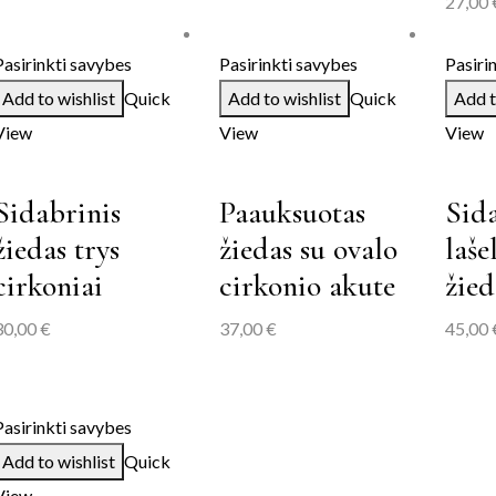
27,00
Pasirinkti savybes
Pasirinkti savybes
Pasiri
Add to wishlist
Quick
Add to wishlist
Quick
Add t
View
View
View
Sidabrinis
Paauksuotas
Sida
žiedas trys
žiedas su ovalo
laše
cirkoniai
cirkonio akute
žied
30,00
€
37,00
€
45,00
Pasirinkti savybes
Add to wishlist
Quick
View