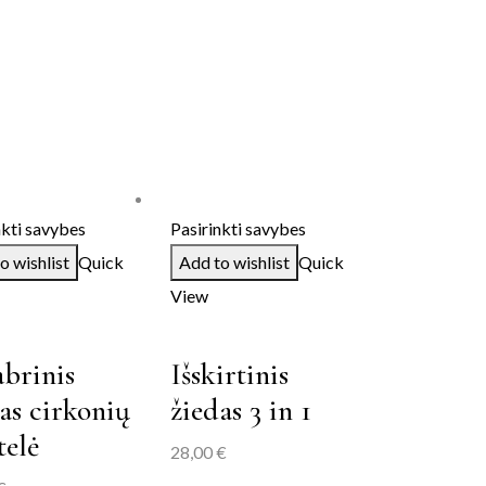
nkti savybes
Pasirinkti savybes
o wishlist
Quick
Add to wishlist
Quick
View
brinis
Išskirtinis
as cirkonių
žiedas 3 in 1
telė
28,00
€