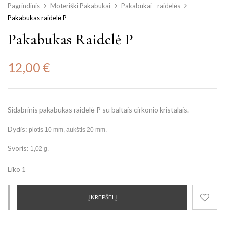
Pagrindinis
Moteriški Pakabukai
Pakabukai - raidelės
Pakabukas raidelė P
Pakabukas Raidelė P
12,00
€
Sidabrinis pakabukas raidelė P su baltais cirkonio kristalais.
Dydis:
plotis 10 mm, aukštis 20 mm.
Svoris:
1,02 g.
Liko 1
Į KREPŠELĮ