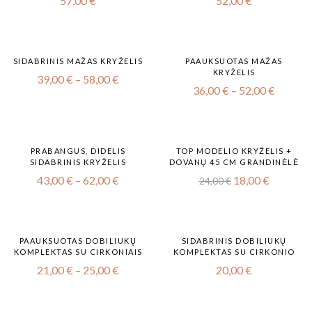
57,00
€
52,00
€
SIDABRINIS MAŽAS KRYŽELIS
PAAUKSUOTAS MAŽAS
KRYŽELIS
39,00
€
–
58,00
€
36,00
€
–
52,00
€
-25%
PRABANGUS, DIDELIS
TOP MODELIO KRYŽELIS +
SIDABRINIS KRYŽELIS
DOVANŲ 45 CM GRANDINĖLĖ
43,00
€
–
62,00
€
18,00
€
24,00
€
-20%
PAAUKSUOTAS DOBILIUKŲ
SIDABRINIS DOBILIUKŲ
KOMPLEKTAS SU CIRKONIAIS
KOMPLEKTAS SU CIRKONIO
21,00
€
–
25,00
€
20,00
€