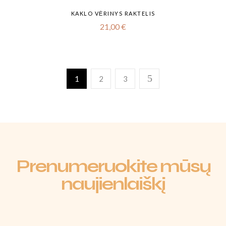
KAKLO VĖRINYS RAKTELIS
21,00
€
1
2
3
Prenumeruokite mūsų
naujienlaiškį