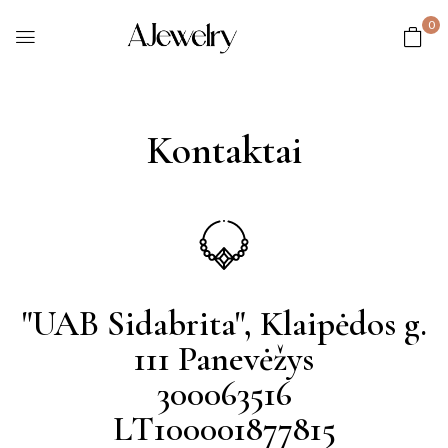
0
Kontaktai
"UAB Sidabrita", Klaipėdos g.
111 Panevėžys
300063516
LT100001877815