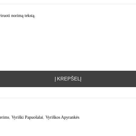
iruoti norimą tekstą.
Į KREPŠELĮ
terims
,
Vyriški Papuošalai
,
Vyriškos Apyrankės