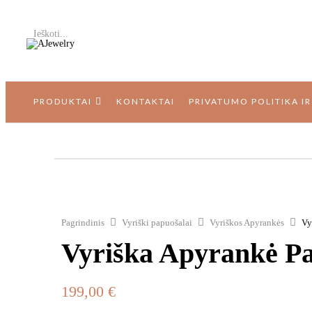
Ieškoti...
PRODUKTAI
KONTAKTAI
PRIVATUMO POLITIKA I
Pagrindinis
Vyriški papuošalai
Vyriškos Apyrankės
Vy
Vyriška Apyrankė P
199,00
€