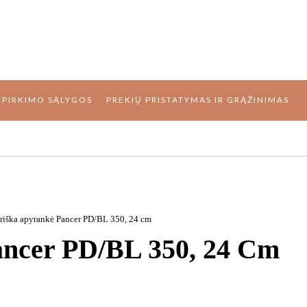
R PIRKIMO SĄLYGOS
PREKIŲ PRISTATYMAS IR GRĄŽINIMAS
riška apyrankė Pancer PD/BL 350, 24 cm
ancer PD/BL 350, 24 Cm