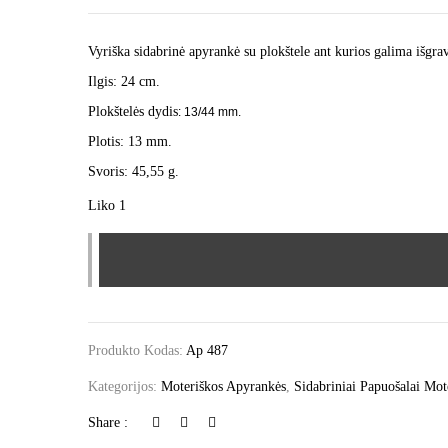
Vyriška sidabrinė apyrankė su plokštele ant kurios galima išgrav
Ilgis: 24 cm.
Plokštelės dydis
: 13/44 mm.
Plotis: 13 mm.
Svoris: 45,55 g.
Liko 1
Produkto Kodas:
Ap 487
Kategorijos:
Moteriškos Apyrankės
,
Sidabriniai Papuošalai Mo
Share :