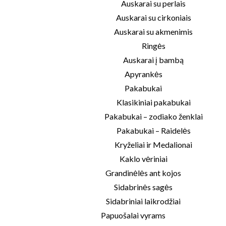
Auskarai su perlais
Auskarai su cirkoniais
Auskarai su akmenimis
Ringės
Auskarai į bambą
Apyrankės
Pakabukai
Klasikiniai pakabukai
Pakabukai – zodiako ženklai
Pakabukai – Raidelės
Kryželiai ir Medalionai
Kaklo vėriniai
Grandinėlės ant kojos
Sidabrinės sagės
Sidabriniai laikrodžiai
Papuošalai vyrams