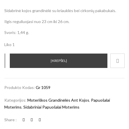
Sidabrinė kojos grandinėlė su kriauklės bei cirkonių pakabukais.
Ilgis reguliuojasi nuo 23 cm iki 26 cm.
Svoris: 1,44 g.
Liko 1
Į KREPŠELĮ
Produkto Kodas:
Gr 1059
Kategorijos:
Moteriškos Grandinėlės Ant Kojos
,
Papuošalai
Moterims
,
Sidabriniai Papuošalai Moterims
Share :