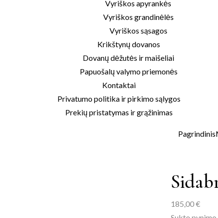
Vyriškos apyrankės
Vyriškos grandinėlės
Vyriškos sąsagos
Krikštynų dovanos
Dovanų dėžutės ir maišeliai
Papuošalų valymo priemonės
Kontaktai
Privatumo politika ir pirkimo sąlygos
Prekių pristatymas ir grąžinimas
Pagrindinis
Sidab
185,00
€
Sukto pynimo 