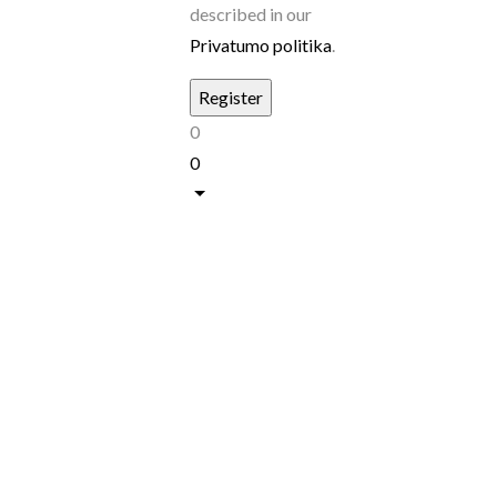
described in our
Privatumo politika
.
0
0