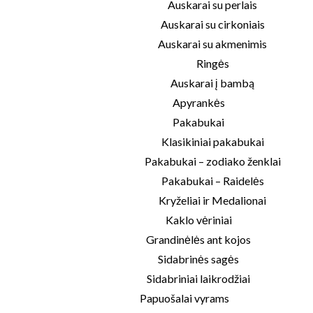
Auskarai su perlais
Auskarai su cirkoniais
Auskarai su akmenimis
Ringės
Auskarai į bambą
Apyrankės
Pakabukai
Klasikiniai pakabukai
Pakabukai – zodiako ženklai
Pakabukai – Raidelės
Kryželiai ir Medalionai
Kaklo vėriniai
Grandinėlės ant kojos
Sidabrinės sagės
Sidabriniai laikrodžiai
Papuošalai vyrams