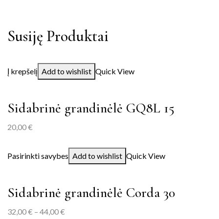
Susiję Produktai
Į krepšelį
Add to wishlist
Quick View
Sidabrinė grandinėlė GQ8L 15
20,00
€
Pasirinkti savybes
Add to wishlist
Quick View
Sidabrinė grandinėlė Corda 30
32,00
€
–
44,00
€