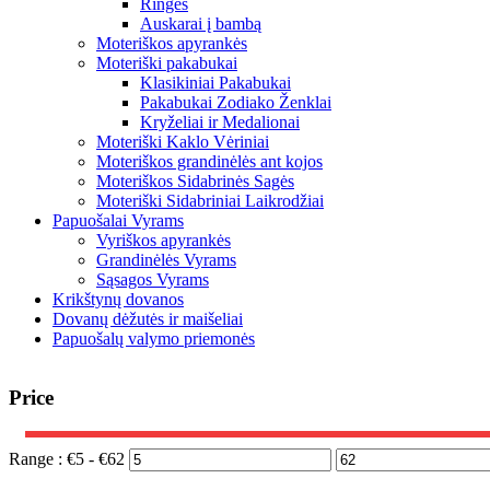
Ringės
Auskarai į bambą
Moteriškos apyrankės
Moteriški pakabukai
Klasikiniai Pakabukai
Pakabukai Zodiako Ženklai
Kryželiai ir Medalionai
Moteriški Kaklo Vėriniai
Moteriškos grandinėlės ant kojos
Moteriškos Sidabrinės Sagės
Moteriški Sidabriniai Laikrodžiai
Papuošalai Vyrams
Vyriškos apyrankės
Grandinėlės Vyrams
Sąsagos Vyrams
Krikštynų dovanos
Dovanų dėžutės ir maišeliai
Papuošalų valymo priemonės
Price
Range :
€
5
- €
62