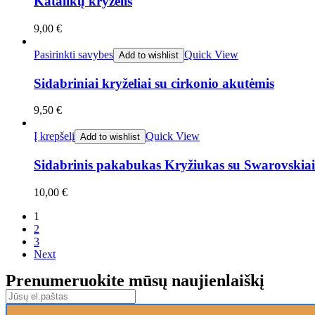
Katalikų kryželis
9,00
€
Pasirinkti savybes
Quick View
Add to wishlist
Sidabriniai kryželiai su cirkonio akutėmis
9,50
€
Į krepšelį
Quick View
Add to wishlist
Sidabrinis pakabukas Kryžiukas su Swarovskiai
10,00
€
1
2
3
Next
Prenumeruokite mūsų naujienlaiškį