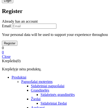
Register
Already has an account
Email
Your personal data will be used to support your experience throughout
0
0
Close
Krepšelis(0)
Krepšelyje nėra produktų.
Produktai
Papuošalai moterims
Sidabriniai papuošalai
Grandinėlės
Sidabrinės grandinėlės
Žiedai
Sidabriniai žiedai
Auskarai