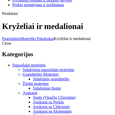
Privatumo politika ir pirkimo sąlygos
Prekių pristatymas ir grąžinimas
Produktai
Kryželiai ir medalionai
Pagrindinis
Moteriški Pakabukai
Kryželiai ir medalionai
Close
Kategorijos
Papuošalai moterims
Sidabriniai papuošalai moterims
Grandinėlės Moterims
Sidabrinės grandinėlės
Žiedai moterims
Sidabriniai žiedai
Auskarai
Studs (Vinučių Užsegimu)
Auskarai su Perlais
Auskarai su Cirkoniais
Auskarai su Akmenimis