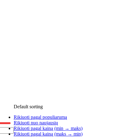
Default sorting
Rikiuoti pagal populiarumą
Rikiuoti nuo naujausių
Rikiuoti pagal kainą (min → maks)
Rikiuoti pagal kainą (maks → min)