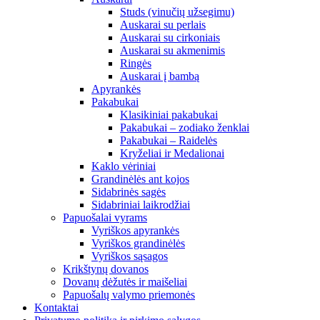
Studs (vinučių užsegimu)
Auskarai su perlais
Auskarai su cirkoniais
Auskarai su akmenimis
Ringės
Auskarai į bambą
Apyrankės
Pakabukai
Klasikiniai pakabukai
Pakabukai – zodiako ženklai
Pakabukai – Raidelės
Kryželiai ir Medalionai
Kaklo vėriniai
Grandinėlės ant kojos
Sidabrinės sagės
Sidabriniai laikrodžiai
Papuošalai vyrams
Vyriškos apyrankės
Vyriškos grandinėlės
Vyriškos sąsagos
Krikštynų dovanos
Dovanų dėžutės ir maišeliai
Papuošalų valymo priemonės
Kontaktai