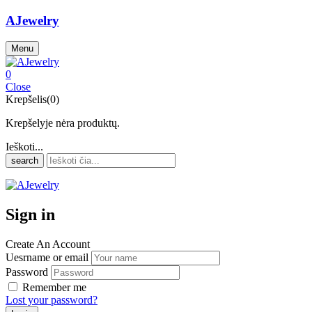
AJewelry
Menu
0
Close
Krepšelis(0)
Krepšelyje nėra produktų.
Ieškoti...
search
Sign in
Create An Account
Uesrname or email
Password
Remember me
Lost your password?