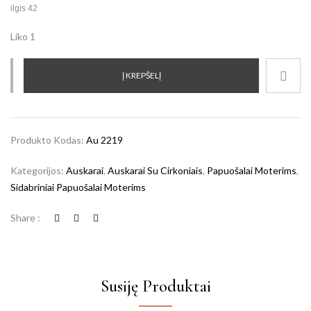
ilgis 42
Liko 1
Į KREPŠELĮ
Produkto Kodas:
Au 2219
Kategorijos:
Auskarai
,
Auskarai Su Cirkoniais
,
Papuošalai Moterims
,
Sidabriniai Papuošalai Moterims
Share :
Susiję Produktai