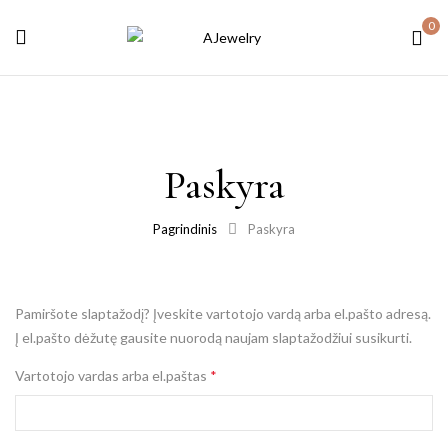
0
Paskyra
Pagrindinis
Paskyra
Pamiršote slaptažodį? Įveskite vartotojo vardą arba el.pašto adresą.
Į el.pašto dėžutę gausite nuorodą naujam slaptažodžiui susikurti.
Vartotojo vardas arba el.paštas
*