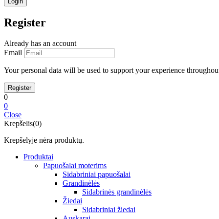
Register
Already has an account
Email
Your personal data will be used to support your experience throughout
0
0
Close
Krepšelis(0)
Krepšelyje nėra produktų.
Produktai
Papuošalai moterims
Sidabriniai papuošalai
Grandinėlės
Sidabrinės grandinėlės
Žiedai
Sidabriniai žiedai
Auskarai