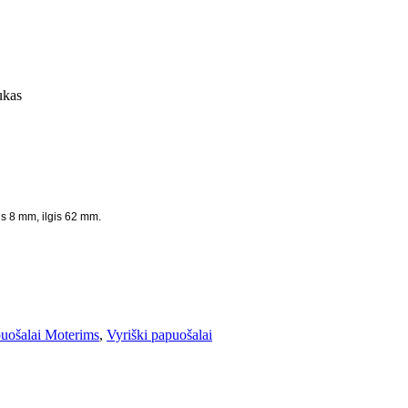
ukas
tis 8 mm, ilgis 62 mm.
puošalai Moterims
,
Vyriški papuošalai