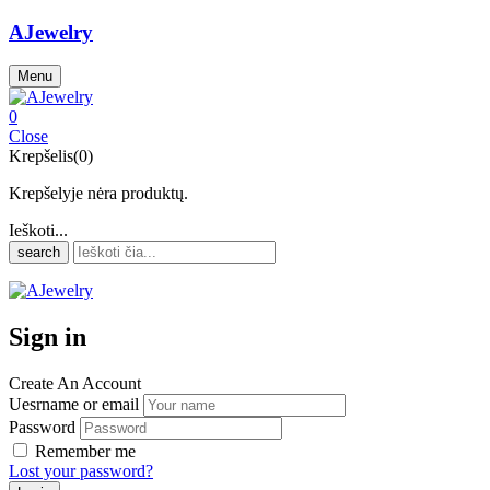
AJewelry
Menu
0
Close
Krepšelis(0)
Krepšelyje nėra produktų.
Ieškoti...
search
Sign in
Create An Account
Uesrname or email
Password
Remember me
Lost your password?