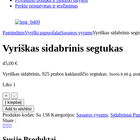
Privatumo politika ir pirkimo sąlygos
Prekių pristatymas ir grąžinimas
Pagrindinis
Vyriški papuošalai
Sąsagos vyrams
Vyriškas sidabrinis segt
Vyriškas sidabrinis segtukas
45,00
€
Vyriškas sidabrinis, 925 prabos kaklaraiščio segtukas.
Svoris 8,48 g, plo
Liko 1
+
-
Į krepšelį
Add to wishlist
Produkto kodas:
Sa 158
Kategorijos:
Sąsagos vyrams
,
Sidabriniai Pa
Share :
Susiję Produktai