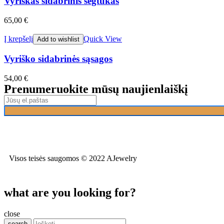
Vyriškas sidabrinis segtukas
65,00
€
Į krepšelį
Quick View
Add to wishlist
Vyriško sidabrinės sąsagos
54,00
€
Prenumeruokite mūsų naujienlaiškį
Visos teisės saugomos © 2022 AJewelry
what are you looking for?
close
search