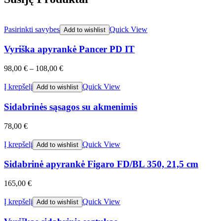
Pasirinkti savybes
Quick View
Add to wishlist
Vyriška apyrankė Pancer PD IT
98,00
€
–
108,00
€
Į krepšelį
Quick View
Add to wishlist
Sidabrinės sąsagos su akmenimis
78,00
€
Į krepšelį
Quick View
Add to wishlist
Sidabrinė apyrankė Figaro FD/BL 350, 21,5 cm
165,00
€
Į krepšelį
Quick View
Add to wishlist