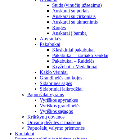
Studs (vinučių užsegimu)
Auskarai su perlais
Auskarai su cirkoniais
Auskarai su akmenimis
Ringės
Auskarai į bambą
Apyrankės
Pakabukai
Klasikiniai pakabukai
Pakabukai – zodiako ženklai
Pakabukai – Raidelės
Kryželiai ir Medalionai
Kaklo vėriniai
Grandinėlės ant kojos
Sidabrinės sagės
Sidabriniai laikrodžiai
Papuošalai vyrams
Vyriškos apyrankės
Vyriškos grandinėlės
Vyriškos sąsagos
Krikštynų dovanos
Dovanų dėžutės ir maišeliai
Papuošalų valymo priemonės
Kontaktai