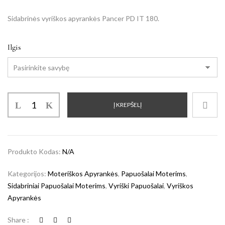
Sidabrinės vyriškos apyrankės Pancer PD IT 180.
Ilgis
Į KREPŠELĮ
Produkto Kodas:
N/A
Kategorijos:
Moteriškos Apyrankės
,
Papuošalai Moterims
,
Sidabriniai Papuošalai Moterims
,
Vyriški Papuošalai
,
Vyriškos
Apyrankės
Share :