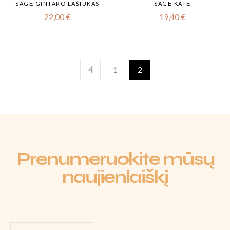
SAGĖ GINTARO LAŠIUKAS
SAGĖ KATĖ
22,00
€
19,40
€
1
2
Prenumeruokite mūsų
naujienlaiškį