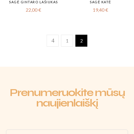
SAGĖ GINTARO LAŠIUKAS
SAGĖ KATĖ
22,00
€
19,40
€
1
2
Prenumeruokite mūsų
naujienlaiškį