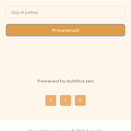
Prenumeruoti
Powered by
Subtilus seo
Visos teisės saugomos © 2022 AJewelry