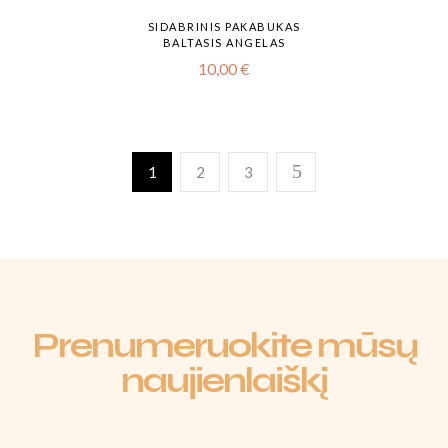
SIDABRINIS PAKABUKAS
BALTASIS ANGELAS
10,00
€
1
2
3
Prenumeruokite mūsų
naujienlaiškį