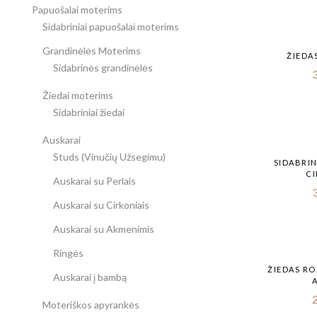
Papuošalai moterims
Sidabriniai papuošalai moterims
Grandinėlės Moterims
ŽIEDA
Sidabrinės grandinėlės
Žiedai moterims
Sidabriniai žiedai
Auskarai
Studs (Vinučių Užsegimu)
SIDABRIN
CI
Auskarai su Perlais
Auskarai su Cirkoniais
Auskarai su Akmenimis
Ringės
ŽIEDAS RO
Auskarai į bambą
Moteriškos apyrankės