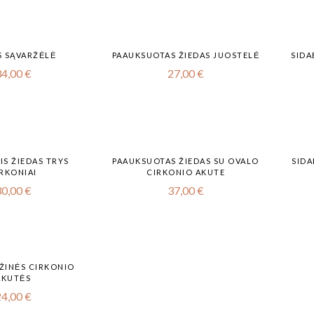
S SĄVARŽĖLĖ
PAAUKSUOTAS ŽIEDAS JUOSTELĖ
SIDA
34,00
€
27,00
€
IS ŽIEDAS TRYS
PAAUKSUOTAS ŽIEDAS SU OVALO
SIDA
RKONIAI
CIRKONIO AKUTE
30,00
€
37,00
€
ŽINĖS CIRKONIO
AKUTĖS
24,00
€