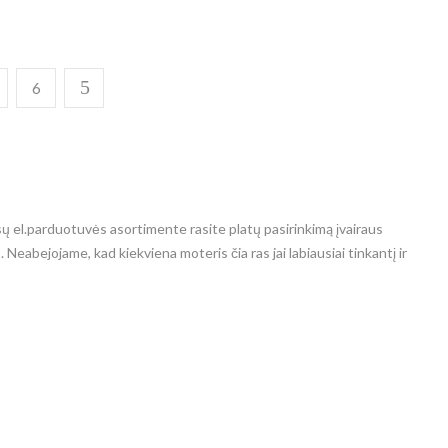
6
ūsų el.parduotuvės asortimente rasite platų pasirinkimą įvairaus
s. Neabejojame, kad kiekviena moteris čia ras jai labiausiai tinkantį ir