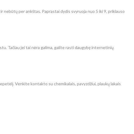
 ir nebūtų per ankštas. Paprastai dydis svyruoja nuo 5 iki 9, priklauso
tu. Tačiau jei tai nėra galima, galite rasti daugybę internetinių
 šepetėlį. Venkite kontakto su chemikalais, pavyzdžiui, plaukų lakais