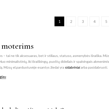
1
2
3
4
5
i moterims
ms
– tai ne tik aksesuaras, bet ir stiliaus, statuso, asmenybės išraiška. M
 Nuo minimalistinių, iki išraiškingų, puoštų dideliais ir spalvingais akmenimi
dą. Mūsų el.parduotuvėje esantys žiedai yra
sidabriniai
arba pasidabruoti.
giau