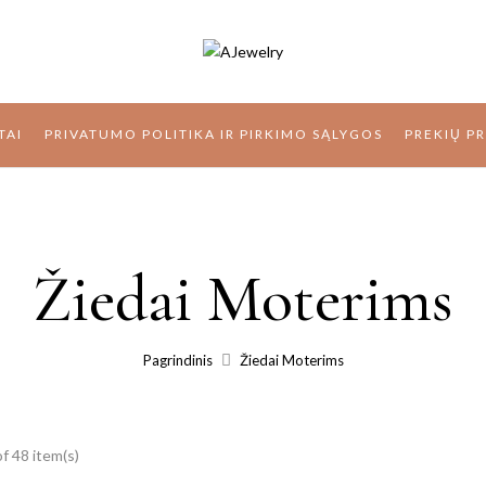
TAI
PRIVATUMO POLITIKA IR PIRKIMO SĄLYGOS
PREKIŲ P
Žiedai Moterims
Pagrindinis
Žiedai Moterims
f 48 item(s)