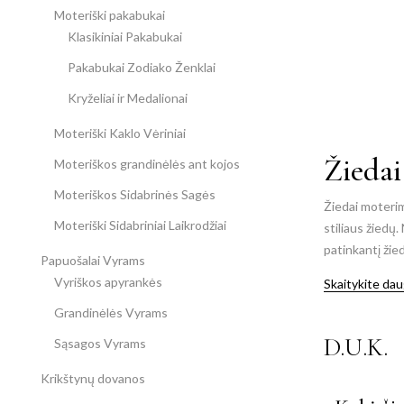
Moteriški pakabukai
Klasikiniai Pakabukai
Pakabukai Zodiako Ženklai
Kryželiai ir Medalionai
Moteriški Kaklo Vėriniai
Žieda
Moteriškos grandinėlės ant kojos
Moteriškos Sidabrinės Sagės
Žiedai moteri
Moteriški Sidabriniai Laikrodžiai
stiliaus žiedų.
patinkantį žie
Papuošalai Vyrams
Vyriškos apyrankės
Skaitykite dau
Grandinėlės Vyrams
D.U.K.
Sąsagos Vyrams
Krikštynų dovanos