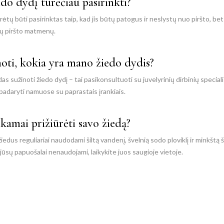
edo dydį turėčiau pasirinkti?
ėtų būti pasirinktas taip, kad jis būtų patogus ir neslystų nuo piršto, bet
ių piršto matmenų.
noti, kokia yra mano žiedo dydis?
s sužinoti žiedo dydį – tai pasikonsultuoti su juvelyrinių dirbinių specialis
i padaryti namuose su paprastais įrankiais.
nkamai prižiūrėti savo žiedą?
iedus reguliariai naudodami šiltą vandenį, švelnią sodo ploviklį ir minkštą
 jūsų papuošalai nenaudojami, laikykite juos saugioje vietoje.