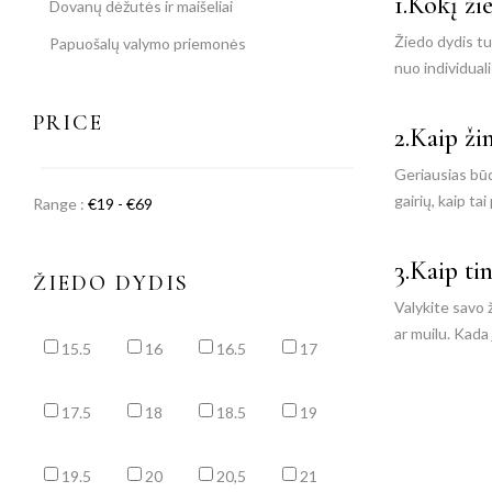
1.Kokį ži
Dovanų dėžutės ir maišeliai
Žiedo dydis tur
Papuošalų valymo priemonės
nuo individual
PRICE
2.Kaip ži
Geriausias būda
gairių, kaip ta
Range :
€
19
- €
69
3.Kaip ti
ŽIEDO DYDIS
Valykite savo ž
ar muilu. Kada
15.5
16
16.5
17
17.5
18
18.5
19
19.5
20
20,5
21