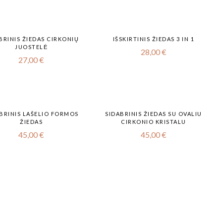
BRINIS ŽIEDAS CIRKONIŲ
IŠSKIRTINIS ŽIEDAS 3 IN 1
JUOSTELĖ
28,00
€
27,00
€
BRINIS LAŠELIO FORMOS
SIDABRINIS ŽIEDAS SU OVALIU
ŽIEDAS
CIRKONIO KRISTALU
45,00
€
45,00
€