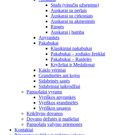
Studs (vinučių užsegimu)
Auskarai su perlais
Auskarai su cirkoniais
Auskarai su akmenimis
Ringės
Auskarai į bambą
Apyrankės
Pakabukai
Klasikiniai pakabukai
Pakabukai – zodiako ženklai
Pakabukai – Raidelės
Kryželiai ir Medalionai
Kaklo vėriniai
Grandinėlės ant kojos
Sidabrinės sagės
Sidabriniai laikrodžiai
Papuošalai vyrams
Vyriškos apyrankės
Vyriškos grandinėlės
Vyriškos sąsagos
Krikštynų dovanos
Dovanų dėžutės ir maišeliai
Papuošalų valymo priemonės
Kontaktai