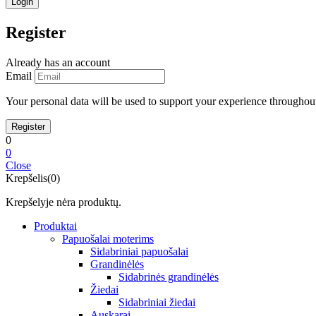
Register
Already has an account
Email
Your personal data will be used to support your experience throughout
0
0
Close
Krepšelis(0)
Krepšelyje nėra produktų.
Produktai
Papuošalai moterims
Sidabriniai papuošalai
Grandinėlės
Sidabrinės grandinėlės
Žiedai
Sidabriniai žiedai
Auskarai