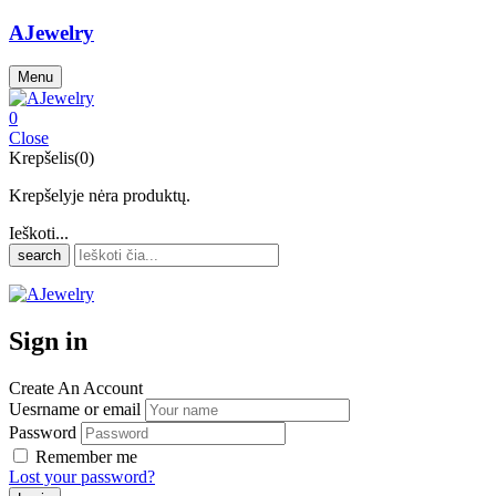
AJewelry
Menu
0
Close
Krepšelis(0)
Krepšelyje nėra produktų.
Ieškoti...
search
Sign in
Create An Account
Uesrname or email
Password
Remember me
Lost your password?