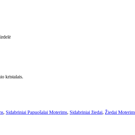
irdelė
o kristalais.
ms
,
Sidabriniai Papuošalai Moterims
,
Sidabriniai žiedai
,
Žiedai Moterim