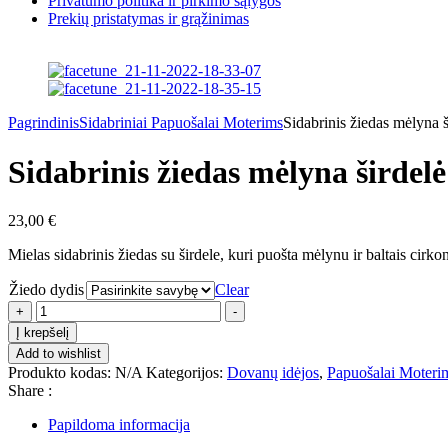
Privatumo politika ir pirkimo sąlygos
Prekių pristatymas ir grąžinimas
Pagrindinis
Sidabriniai Papuošalai Moterims
Sidabrinis žiedas mėlyna š
Sidabrinis žiedas mėlyna širdelė
23,00
€
Mielas sidabrinis žiedas su širdele, kuri puošta mėlynu ir baltais cirkoni
Žiedo dydis
Clear
+
-
Į krepšelį
Add to wishlist
Produkto kodas:
N/A
Kategorijos:
Dovanų idėjos
,
Papuošalai Moteri
Share :
Papildoma informacija