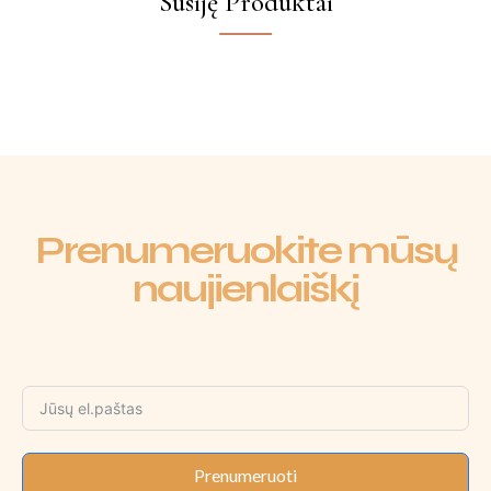
Susiję Produktai
Prenumeruokite mūsų
naujienlaiškį
Prenumeruoti