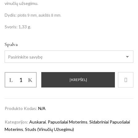
vinučių užsegimu.
Dydis:
plotis 9 mm, aukštis 8 mm.
Svoris: 1,33 g.
Spalva
Į KREPŠELĮ
Produkto Kodas:
N/A
Kategorijos:
Auskarai
,
Papuošalai Moterims
,
Sidabriniai Papuošalai
Moterims
,
Studs (vinučių Užsegimu)