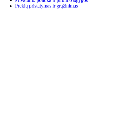
Privatumo politika ir pirkimo sąlygos
Prekių pristatymas ir grąžinimas