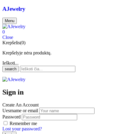
AJewelry
Menu
0
Close
Krepšelis(0)
Krepšelyje nėra produktų.
Ieškoti...
search
Sign in
Create An Account
Uesrname or email
Password
Remember me
Lost your password?