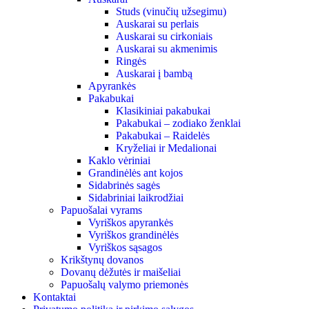
Studs (vinučių užsegimu)
Auskarai su perlais
Auskarai su cirkoniais
Auskarai su akmenimis
Ringės
Auskarai į bambą
Apyrankės
Pakabukai
Klasikiniai pakabukai
Pakabukai – zodiako ženklai
Pakabukai – Raidelės
Kryželiai ir Medalionai
Kaklo vėriniai
Grandinėlės ant kojos
Sidabrinės sagės
Sidabriniai laikrodžiai
Papuošalai vyrams
Vyriškos apyrankės
Vyriškos grandinėlės
Vyriškos sąsagos
Krikštynų dovanos
Dovanų dėžutės ir maišeliai
Papuošalų valymo priemonės
Kontaktai