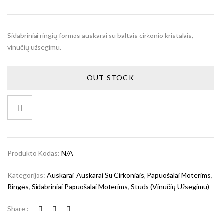
Sidabriniai ringių formos auskarai su baltais cirkonio kristalais,
vinučių užsegimu.
OUT STOCK
Produkto Kodas:
N/A
Kategorijos:
Auskarai
,
Auskarai Su Cirkoniais
,
Papuošalai Moterims
,
Ringės
,
Sidabriniai Papuošalai Moterims
,
Studs (vinučių Užsegimu)
Share :