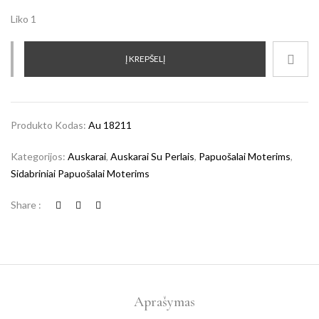
Liko 1
Į KREPŠELĮ
Produkto Kodas:
Au 18211
Kategorijos:
Auskarai
,
Auskarai Su Perlais
,
Papuošalai Moterims
,
Sidabriniai Papuošalai Moterims
Share :
Aprašymas