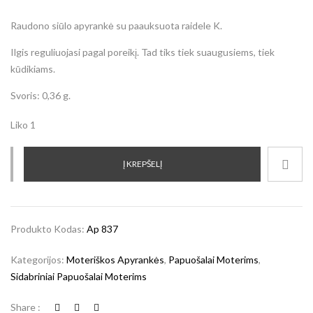
Raudono siūlo apyrankė su paauksuota raidele K.
Ilgis reguliuojasi pagal poreikį. Tad tiks tiek suaugusiems, tiek
kūdikiams.
Svoris: 0,36 g.
Liko 1
Į KREPŠELĮ
Produkto Kodas:
Ap 837
Kategorijos:
Moteriškos Apyrankės
,
Papuošalai Moterims
,
Sidabriniai Papuošalai Moterims
Share :