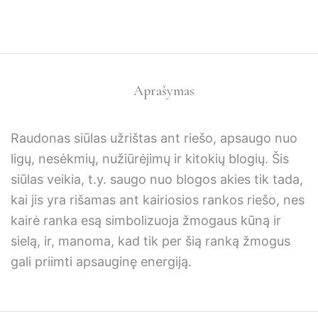
Aprašymas
Raudonas siūlas užrištas ant riešo, apsaugo nuo
ligų, nesėkmių, nužiūrėjimų ir kitokių blogių.
Šis
siūlas veikia, t.y. saugo nuo blogos akies tik tada,
kai jis yra rišamas ant kairiosios rankos riešo, nes
kairė ranka esą simbolizuoja žmogaus kūną ir
sielą, ir, manoma, kad tik per šią ranką žmogus
gali priimti apsauginę energiją.