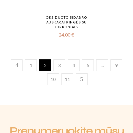
OKSIDUOTO SIDABRO
AUSKARAI RINGĖS SU
CIRKONIAIS
24,00
€
1
2
3
4
5
…
9
10
11
Prenumeruokite mūsų