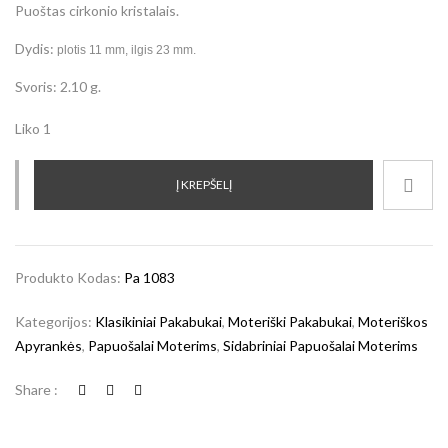
Puoštas cirkonio kristalais.
Dydis:
plotis 11 mm, ilgis 23 mm.
Svoris: 2.10 g.
Liko 1
Į KREPŠELĮ
Produkto Kodas:
Pa 1083
Kategorijos:
Klasikiniai Pakabukai
,
Moteriški Pakabukai
,
Moteriškos
Apyrankės
,
Papuošalai Moterims
,
Sidabriniai Papuošalai Moterims
Share :