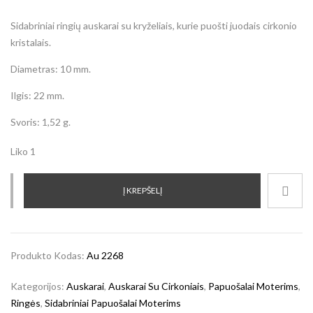
Sidabriniai ringių auskarai su kryželiais, kurie puošti juodais cirkonio
kristalais.
Diametras: 10 mm.
Ilgis: 22 mm.
Svoris: 1,52 g.
Liko 1
Į KREPŠELĮ
Produkto Kodas:
Au 2268
Kategorijos:
Auskarai
,
Auskarai Su Cirkoniais
,
Papuošalai Moterims
,
Ringės
,
Sidabriniai Papuošalai Moterims