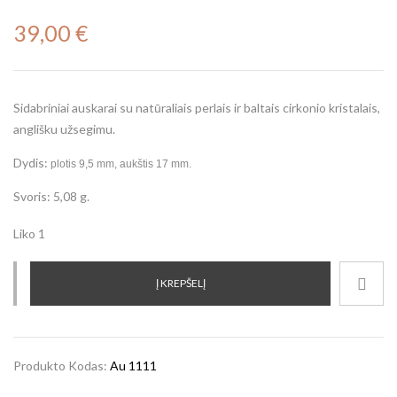
39,00
€
Sidabriniai auskarai su natūraliais perlais ir baltais cirkonio kristalais,
anglišku užsegimu.
Dydis:
plotis 9,5 mm, aukštis 17 mm.
Svoris: 5,08 g.
Liko 1
Į KREPŠELĮ
Produkto Kodas:
Au 1111