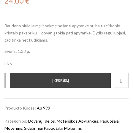
24,00
€
Raudono siūlo laimę ir sėkmę nešanti apyrankė su baltu cirkonio
kristalo pakabuku + dovanų tokia pati apyrankė. Dydis reguliuojasi,
tad tinka net kūdikiams.
Svoris: 1,33 g.
Liko 1
Į KREPŠELĮ
Produkto Kodas:
Ap 999
Kategorijos:
Dovanų Idėjos
,
Moteriškos Apyrankės
,
Papuošalai
Moterims
,
Sidabriniai Papuošalai Moterims