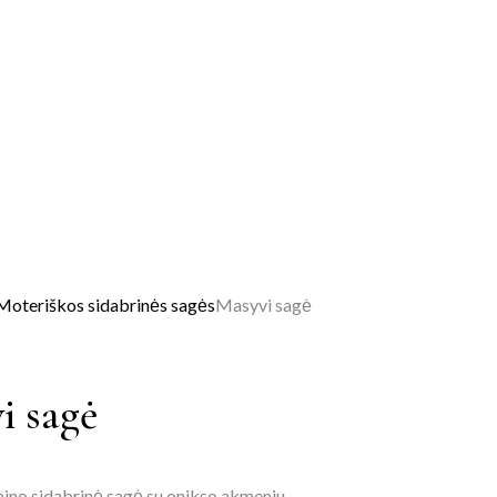
Moteriškos sidabrinės sagės
Masyvi sagė
i sagė
zaino sidabrinė sagė su onikso akmeniu.