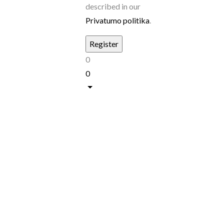
described in our
Privatumo politika
.
0
0