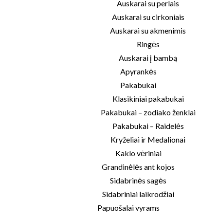
Auskarai su perlais
Auskarai su cirkoniais
Auskarai su akmenimis
Ringės
Auskarai į bambą
Apyrankės
Pakabukai
Klasikiniai pakabukai
Pakabukai – zodiako ženklai
Pakabukai – Raidelės
Kryželiai ir Medalionai
Kaklo vėriniai
Grandinėlės ant kojos
Sidabrinės sagės
Sidabriniai laikrodžiai
Papuošalai vyrams