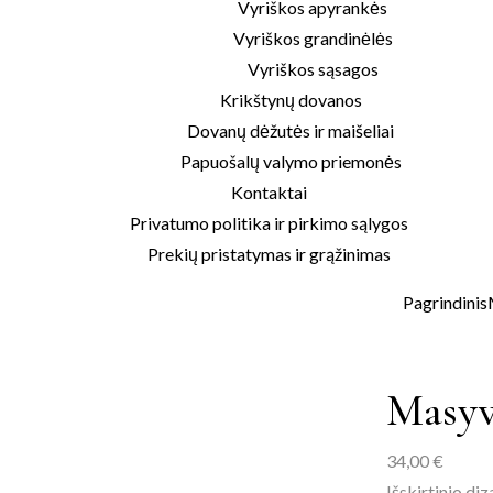
Vyriškos apyrankės
Vyriškos grandinėlės
Vyriškos sąsagos
Krikštynų dovanos
Dovanų dėžutės ir maišeliai
Papuošalų valymo priemonės
Kontaktai
Privatumo politika ir pirkimo sąlygos
Prekių pristatymas ir grąžinimas
Pagrindinis
Masyv
34,00
€
Išskirtinio di