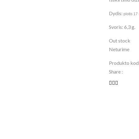
Dydis:
plotis 17
Svoris: 6,3 g.
Out stock
Neturime
Produkto kod
Share :