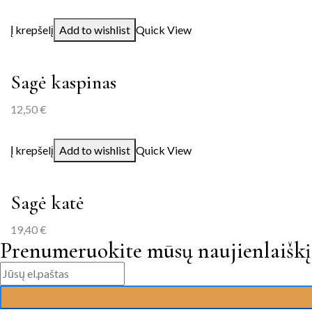
Į krepšelį
Add to wishlist
Quick View
Sagė kaspinas
12,50
€
Į krepšelį
Add to wishlist
Quick View
Sagė katė
19,40
€
Prenumeruokite mūsų naujienlaiškį