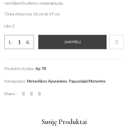
nerūdijančio plieno, nealergizuoja.
Tinka riešui nuo 16 cm iki 19 cm.
Liko 2
Į KREPŠELĮ
Produkto Kodas:
Ap 78
Kategorijos:
Moteriškos Apyrankės
,
Papuošalai Moterims
Share :
Susiję Produktai