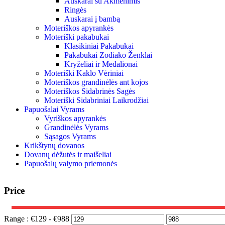
Auskarai su Akmenimis
Ringės
Auskarai į bambą
Moteriškos apyrankės
Moteriški pakabukai
Klasikiniai Pakabukai
Pakabukai Zodiako Ženklai
Kryželiai ir Medalionai
Moteriški Kaklo Vėriniai
Moteriškos grandinėlės ant kojos
Moteriškos Sidabrinės Sagės
Moteriški Sidabriniai Laikrodžiai
Papuošalai Vyrams
Vyriškos apyrankės
Grandinėlės Vyrams
Sąsagos Vyrams
Krikštynų dovanos
Dovanų dėžutės ir maišeliai
Papuošalų valymo priemonės
Price
Range :
€
129
- €
988