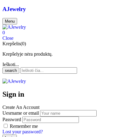
AJewelry
Menu
0
Close
Krepšelis(0)
Krepšelyje nėra produktų.
Ieškoti...
search
Sign in
Create An Account
Uesrname or email
Password
Remember me
Lost your password?