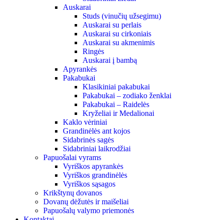
Auskarai
Studs (vinučių užsegimu)
Auskarai su perlais
Auskarai su cirkoniais
Auskarai su akmenimis
Ringės
Auskarai į bambą
Apyrankės
Pakabukai
Klasikiniai pakabukai
Pakabukai – zodiako ženklai
Pakabukai – Raidelės
Kryželiai ir Medalionai
Kaklo vėriniai
Grandinėlės ant kojos
Sidabrinės sagės
Sidabriniai laikrodžiai
Papuošalai vyrams
Vyriškos apyrankės
Vyriškos grandinėlės
Vyriškos sąsagos
Krikštynų dovanos
Dovanų dėžutės ir maišeliai
Papuošalų valymo priemonės
Kontaktai