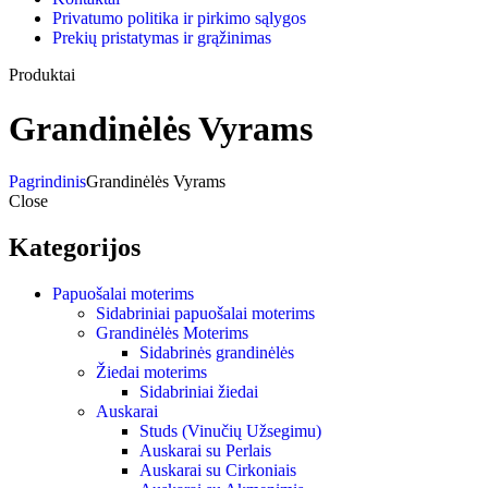
Privatumo politika ir pirkimo sąlygos
Prekių pristatymas ir grąžinimas
Produktai
Grandinėlės Vyrams
Pagrindinis
Grandinėlės Vyrams
Close
Kategorijos
Papuošalai moterims
Sidabriniai papuošalai moterims
Grandinėlės Moterims
Sidabrinės grandinėlės
Žiedai moterims
Sidabriniai žiedai
Auskarai
Studs (Vinučių Užsegimu)
Auskarai su Perlais
Auskarai su Cirkoniais