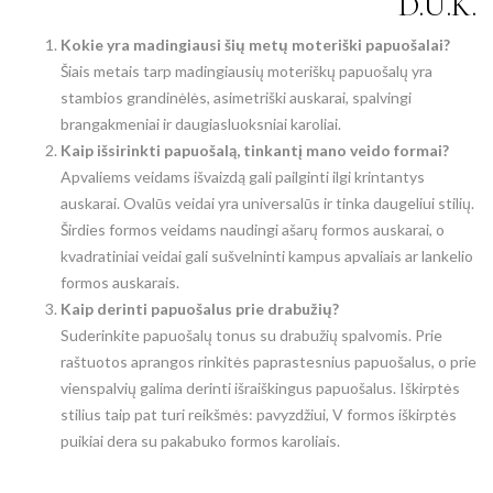
D.U.K.
Kokie yra madingiausi šių metų moteriški papuošalai?
Šiais metais tarp madingiausių moteriškų papuošalų yra
stambios grandinėlės, asimetriški auskarai, spalvingi
brangakmeniai ir daugiasluoksniai karoliai.
Kaip išsirinkti papuošalą, tinkantį mano veido formai?
Apvaliems veidams išvaizdą gali pailginti ilgi krintantys
auskarai. Ovalūs veidai yra universalūs ir tinka daugeliui stilių.
Širdies formos veidams naudingi ašarų formos auskarai, o
kvadratiniai veidai gali sušvelninti kampus apvaliais ar lankelio
formos auskarais.
Kaip derinti papuošalus prie drabužių?
Suderinkite papuošalų tonus su drabužių spalvomis. Prie
raštuotos aprangos rinkitės paprastesnius papuošalus, o prie
vienspalvių galima derinti išraiškingus papuošalus. Iškirptės
stilius taip pat turi reikšmės: pavyzdžiui, V formos iškirptės
puikiai dera su pakabuko formos karoliais.