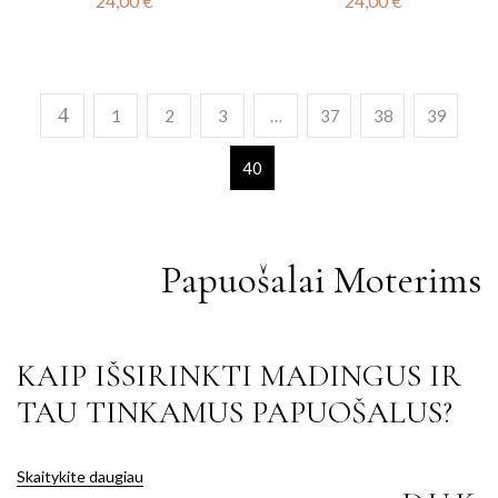
24,00
€
24,00
€
1
2
3
…
37
38
39
40
Papuošalai Moterims
KAIP IŠSIRINKTI MADINGUS IR
TAU TINKAMUS PAPUOŠALUS?
Skaitykite daugiau