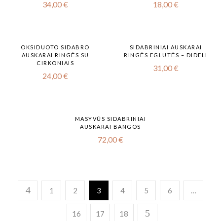
34,00
€
18,00
€
OKSIDUOTO SIDABRO
SIDABRINIAI AUSKARAI
AUSKARAI RINGĖS SU
RINGĖS EGLUTĖS – DIDELI
CIRKONIAIS
31,00
€
24,00
€
MASYVŪS SIDABRINIAI
AUSKARAI BANGOS
72,00
€
1
2
3
4
5
6
…
16
17
18