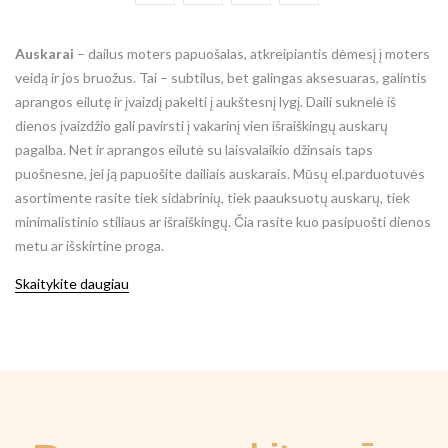
Auskarai
– dailus moters papuošalas, atkreipiantis dėmesį į moters
veidą ir jos bruožus. Tai – subtilus, bet galingas aksesuaras, galintis
aprangos eilutę ir įvaizdį pakelti į aukštesnį lygį. Daili suknelė iš
dienos įvaizdžio gali pavirsti į vakarinį vien išraiškingų auskarų
pagalba. Net ir aprangos eilutė su laisvalaikio džinsais taps
puošnesne, jei ją papuošite dailiais auskarais. Mūsų el.parduotuvės
asortimente rasite tiek sidabrinių, tiek paauksuotų auskarų, tiek
minimalistinio stiliaus ar išraiškingų. Čia rasite kuo pasipuošti dienos
metu ar išskirtine proga.
Skaitykite daugiau