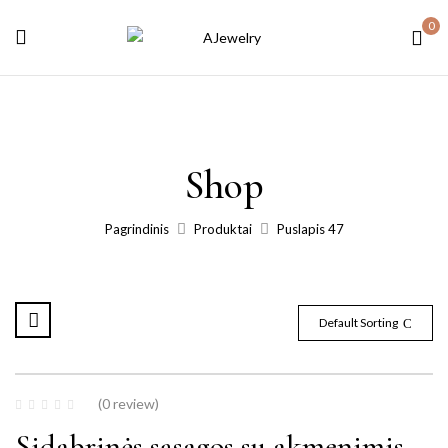
0
Shop
Pagrindinis
Produktai
Puslapis 47
Default Sorting
(0 review)
Sidabrinės sąsagos su akmenimis