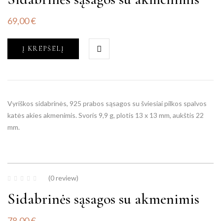
69,00
€
Į KREPŠELĮ
Vyriškos sidabrinės, 925 prabos sąsagos su šviesiai pilkos spalvos
katės akies akmenimis. Svoris 9,9 g, plotis 13 x 13 mm, aukštis 22
mm.
(0 review)
Sidabrinės sąsagos su akmenimis
78,00
€