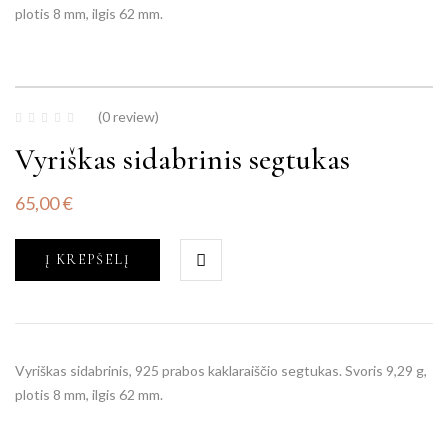
plotis 8 mm, ilgis 62 mm.
(0 review)
Vyriškas sidabrinis segtukas
65,00
€
Į KREPŠELĮ
Vyriškas sidabrinis, 925 prabos kaklaraiščio segtukas. Svoris 9,29 g,
plotis 8 mm, ilgis 62 mm.