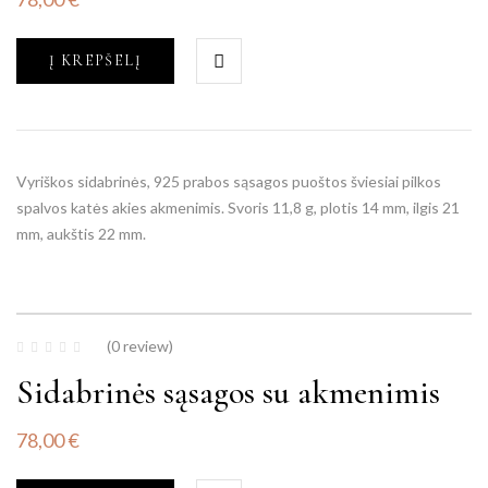
Į KREPŠELĮ
Vyriškos sidabrinės, 925 prabos sąsagos puoštos šviesiai pilkos
spalvos katės akies akmenimis. Svoris 11,8 g, plotis 14 mm, ilgis 21
mm, aukštis 22 mm.
(0 review)
Sidabrinės sąsagos su akmenimis
78,00
€