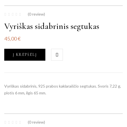
(0 review)
Vyriškas sidabrinis segtukas
45,00
€
Į KREPŠELĮ
Vyriškas sidabrinis, 925 prabos kaklaraiščio segtukas. Svoris 7,22 g,
plotis 6 mm, ilgis 65 mm.
(0 review)