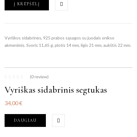
Į KREPŠELĮ
Vyriškos sidabrinės, 925 prabos sąsagos su juodais onikso
akmenimis. Svoris 11,65 g, plotis 14 mm, ilgis 21 mm, aukštis 22 mm.
(0 review)
Vyriškas sidabrinis segtukas
34,00
€
DAUGIAU