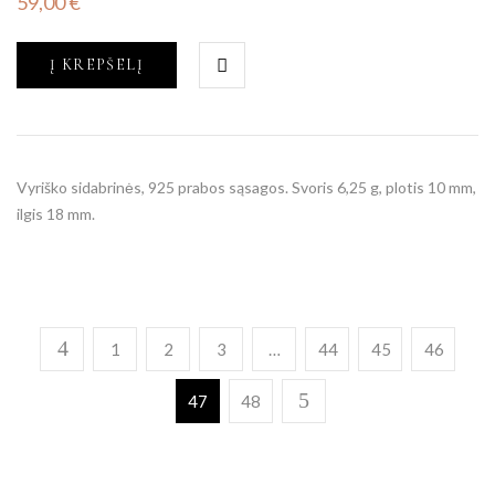
59,00
€
Į KREPŠELĮ
Vyriško sidabrinės, 925 prabos sąsagos. Svoris 6,25 g, plotis 10 mm,
ilgis 18 mm.
1
2
3
…
44
45
46
47
48