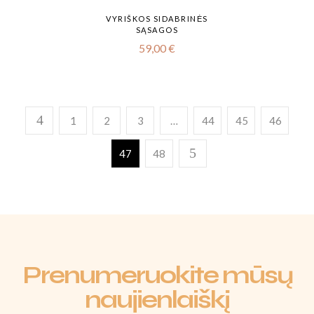
VYRIŠKOS SIDABRINĖS
SĄSAGOS
59,00
€
1
2
3
…
44
45
46
47
48
Prenumeruokite mūsų
naujienlaiškį