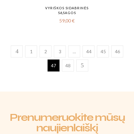
VYRIŠKOS SIDABRINĖS
SĄSAGOS
59,00
€
1
2
3
…
44
45
46
47
48
Prenumeruokite mūsų
naujienlaiškį