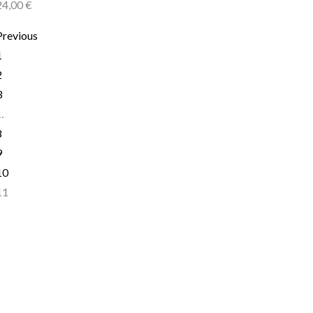
24,00
€
Previous
1
2
3
…
8
9
10
11