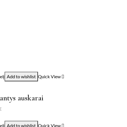
elį
Add to wishlist
Quick View
antys auskarai
€
elį
Add to wishlist
Quick View