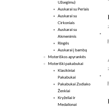
Užsegimu)
Auskarai su Perlais
Auskarai su
Cirkoniais
Auskarai su
Akmenimis
Ringės
Auskarai į bambą
Moteriškos apyrankės
Moteriški pakabukai
Klasikiniai
Pakabukai
Pakabukai Zodiako
Ženklai
Kryželiai ir
Medalionai