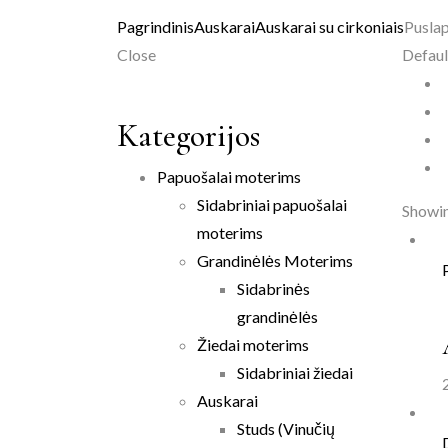
Pagrindinis
Auskarai
Auskarai su cirkoniais
Puslap
Close
Defaul
Kategorijos
Papuošalai moterims
Sidabriniai papuošalai
Showin
moterims
Grandinėlės Moterims
Sidabrinės
grandinėlės
Žiedai moterims
Sidabriniai žiedai
Auskarai
Studs (Vinučių