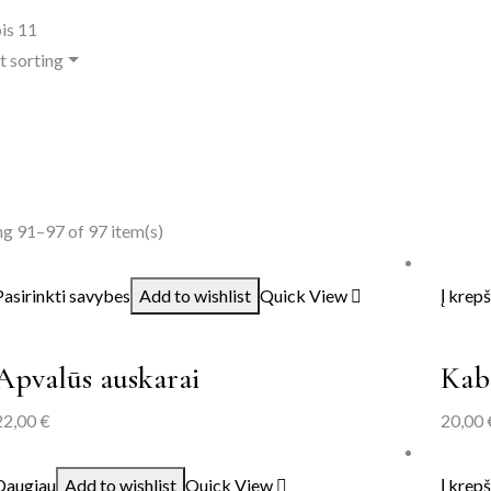
is 11
t sorting
g 91–97 of 97 item(s)
Pasirinkti savybes
Add to wishlist
Quick View
Į krepš
Apvalūs auskarai
Kab
22,00
€
20,00
Daugiau
Add to wishlist
Quick View
Į krepš