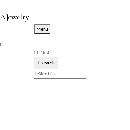
AJewelry
Menu
Ieškoti...
search