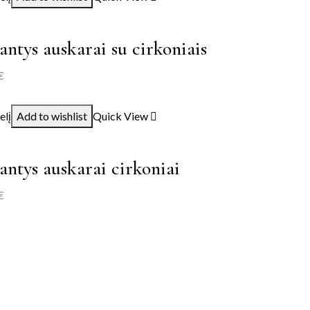
ntys auskarai su cirkoniais
€
elį
Add to wishlist
Quick View
ntys auskarai cirkoniai
€