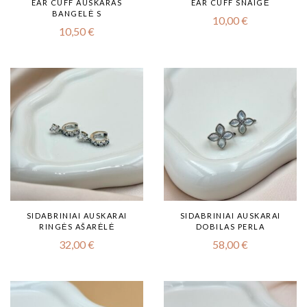
EAR CUFF AUSKARAS
EAR CUFF SNAIGĖ
BANGELĖ S
10,00
€
10,50
€
SIDABRINIAI AUSKARAI
SIDABRINIAI AUSKARAI
RINGĖS AŠARĖLĖ
DOBILAS PERLA
32,00
€
58,00
€