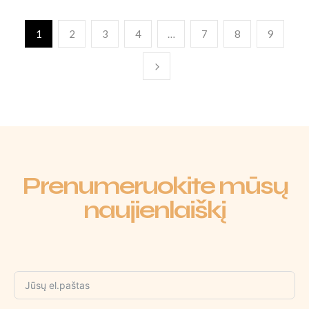
1
2
3
4
…
7
8
9
Prenumeruokite mūsų
naujienlaiškį