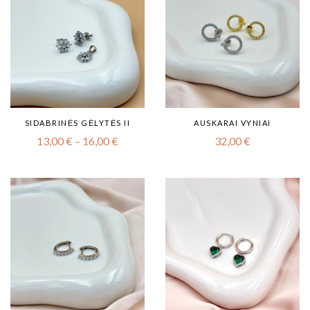
SIDABRINĖS GĖLYTĖS II
AUSKARAI VYNIAI
13,00
€
–
16,00
€
32,00
€